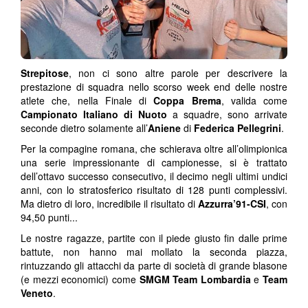
Strepitose
, non ci sono altre parole per descrivere la
prestazione di squadra nello scorso week end delle nostre
atlete che, nella Finale di
Coppa Brema
, valida come
Campionato Italiano di Nuoto
a squadre, sono arrivate
seconde dietro solamente all’
Aniene
di
Federica Pellegrini
.
Per la compagine romana, che schierava oltre all’olimpionica
una serie impressionante di campionesse, si è trattato
dell’ottavo successo consecutivo, il decimo negli ultimi undici
anni, con lo stratosferico risultato di 128 punti complessivi.
Ma dietro di loro, incredibile il risultato di
Azzurra’91-CSI
, con
94,50 punti...
Le nostre ragazze, partite con il piede giusto fin dalle prime
battute, non hanno mai mollato la seconda piazza,
rintuzzando gli attacchi da parte di società di grande blasone
(e mezzi economici) come
SMGM Team Lombardia
e
Team
Veneto
.