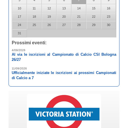
10
11
12
13
14
15
16
17
18
19
20
21
22
23
24
25
26
27
28
29
30
31
Prossimi eventi:
4/09/2026
Al via le iscrizioni al Campionato di Calcio CSI Bologna
26/27
11/09/2026
Ufficialmente iniziate le iscrizioni ai prossimi Campionati
di Calcio a 7