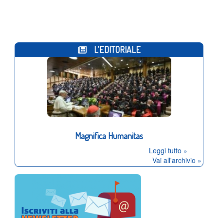
Многие игроки выбирают
покердом
благодаря его
щедрым бонусам и акциям.
L'EDITORIALE
Magnifica Humanitas
Leggi tutto »
Vai all'archivio »
Casinozer è una piattaforma innovativa che offre una vasta
gamma di giochi da casinò e promozioni speciali. Scopri di
più su
casinozer
e approfitta di un’esperienza di gioco sicura
e coinvolgente.
Пришло время сыграть на
вавада
. Это стоит того...