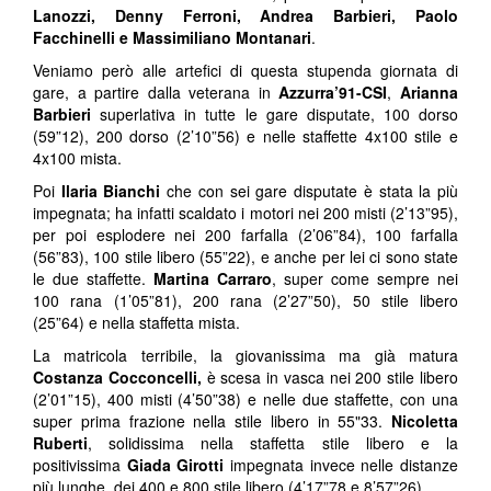
Lanozzi, Denny Ferroni, Andrea Barbieri, Paolo
Facchinelli e Massimiliano Montanari
.
Veniamo però alle artefici di questa stupenda giornata di
gare, a partire dalla veterana in
Azzurra’91-CSI
,
Arianna
Barbieri
superlativa in tutte le gare disputate, 100 dorso
(59”12), 200 dorso (2’10”56) e nelle staffette 4x100 stile e
4x100 mista.
Poi
Ilaria Bianchi
che con sei gare disputate è stata la più
impegnata; ha infatti scaldato i motori nei 200 misti (2’13”95),
per poi esplodere nei 200 farfalla (2’06”84), 100 farfalla
(56”83), 100 stile libero (55”22), e anche per lei ci sono state
le due staffette.
Martina Carraro
, super come sempre nei
100 rana (1’05”81), 200 rana (2’27”50), 50 stile libero
(25”64) e nella staffetta mista.
La matricola terribile, la giovanissima ma già matura
Costanza Cocconcelli,
è scesa in vasca nei 200 stile libero
(2’01”15), 400 misti (4’50”38) e nelle due staffette, con una
super prima frazione nella stile libero in 55"33.
Nicoletta
Ruberti
, solidissima nella staffetta stile libero e la
positivissima
Giada Girotti
impegnata invece nelle distanze
più lunghe, dei 400 e 800 stile libero (4’17”78 e 8’57”26).