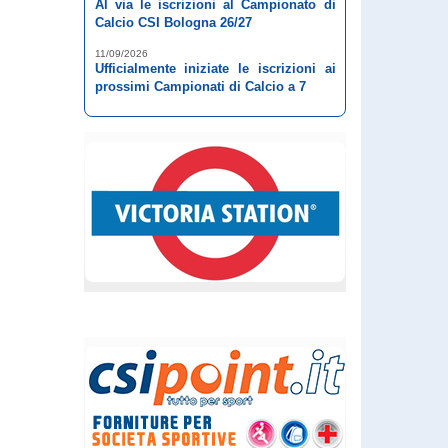
Al via le iscrizioni al Campionato di
Calcio CSI Bologna 26/27
11/09/2026
Ufficialmente iniziate le iscrizioni ai
prossimi Campionati di Calcio a 7