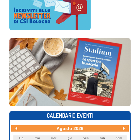
più su
casinozer
e approfitta di un’esperienza di gioco sicura
e coinvolgente.
Пришло время сыграть на
вавада
. Это стоит того...
Lo stesso
Auf der Suche nach dem Besten? Dann ist die
casino non AAMS
che forse stavi cercando da
ghostwriter
tanto tempo. Gioca oggi!
agentur
genau die Richtige für Sie!
Наслаждайтесь игрой на
мостбет
. Победить тут можно
легко и быстро!
Очень сложно найти хорошее
русское порно
. Но вы
смогли!
Det bästa
casino utan svensk licens
du kan hitta. Vinn idag!
Я благодарен
1вин
за возможность жить иначе. Так
сможете и вы.
Yeni üzvlər
mostbet
vasitəsilə qeydiyyatdan keçdikdə xoş
Sei alla ricerca di un’esperienza di casinò online
Se cerchi il posto giusto per vivere emozioni forti, prova
gəlmisiniz bonusu əldə edirlər.
emozionante?
rabona casinò
, una piattaforma ricca di giochi e opportunità.
fezbet casino
offre ai giocatori una vasta
এখানে
most bet
যা আপনাকে অবশ্যই করতে হবে!
Ecco i migliori
casinò non AAMS
che puoi trovare!
CALENDARIO EVENTI
selezione di giochi e generose ricompense. Iscriviti ora e
Con un’ampia varietà di slot e tavoli da gioco, ogni visitatore
Fast withdrawals make
glory casino
a preferred option for
inizia la tua avventura vincente!
può trovare l’esperienza perfetta, sia che sia alle prime armi
real-money gamers.
Enjoy the game at
melbet
today. After all, everyone can win
che un giocatore esperto.
Agosto 2026
here!
lun
mar
mer
gio
ven
sab
dom