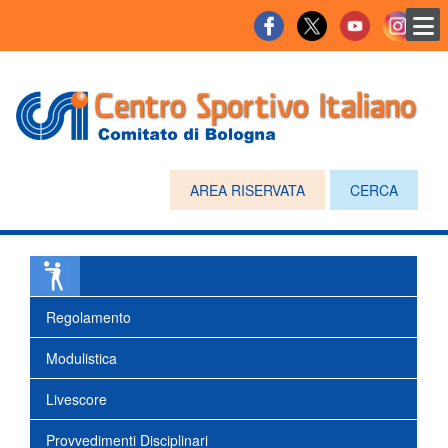
AREA RISERVATA
CERCA
Regolamento
Modulistica
Livescore
Provvedimenti Disciplinari