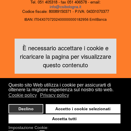
Tel. 051 405318 - fax 051 406578 - email:
info@csibologna.it
Codice fiscale: 80089150371 - P.IVA: 04331070377
IBAN: IT04X0707202400000000182956 EmilBanca
È necessario accettare i cookie e
ricaricare la pagina per visualizzare
questo contenuto
Autobus da e verso la sede CSI
Questo sito Web utilizza i cookie per assicurarti di
ottenere la migliore esperienza sul nostro sito web.
Linea 54
Linea 87
Linea 651
Cookie policy
Privacy policy
Linea 79
Linea 646
Linea 673
Linea 80
Declino
Accetto i cookie selezionati
Privacy policy
-
Cookie policy
-
Credits
Accetta tutti
Impostazione Cookie: