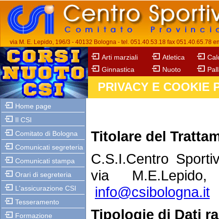
via M. E. Lepido, 196/3 - 40132 Bologna - tel. 051.40.53.18 fax 051.40.65.78 em
Arti marziali
Atletica
Cal
Ginnastica
Nuoto
Pal
PRIVACY E COOKIE 
Home page
Il CSI
Titolare del Tratta
Comitato di Bologna
Comunicati segreteria
C.S.I.Centro Sporti
Comunicati stampa
via M.E.Lepido
Orari di segreteria
info@csibologna.it
L'assicurazione CSI
Tesseramento
Tipologie di Dati ra
Formazione