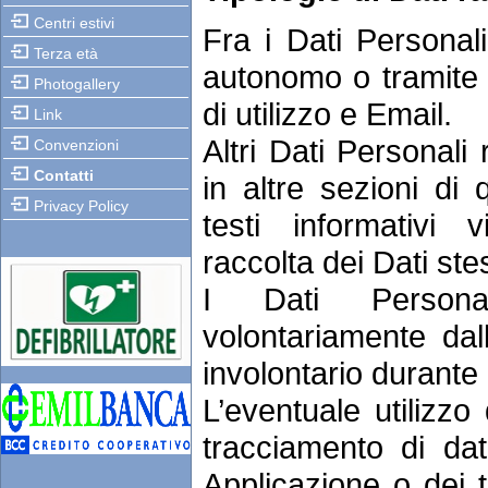
Centri estivi
Fra i Dati Personal
Terza età
autonomo o tramite 
Photogallery
di utilizzo e Email.
Link
Altri Dati Personali
Convenzioni
Contatti
in altre sezioni di
Privacy Policy
testi informativi v
raccolta dei Dati ste
I Dati Persona
volontariamente dal
involontario durante 
L’eventuale utilizzo
tracciamento di dat
Applicazione o dei tit