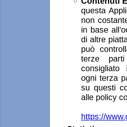
Contenuti 
questa Appli
non costante
in base all’
di altre pia
può controll
terze par
consigliato
ogni terza p
su questi co
alle policy co
Y
https://www.go