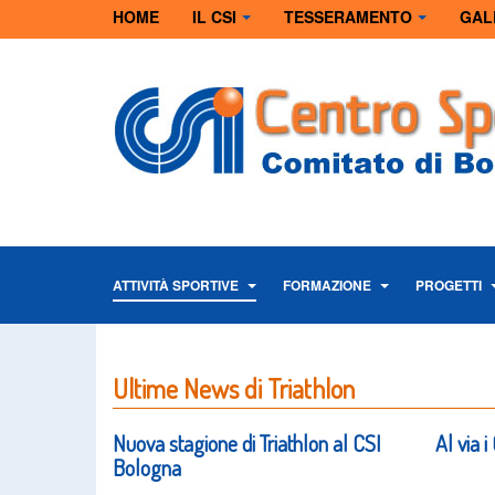
HOME
IL CSI
TESSERAMENTO
GAL
ATTIVITÀ SPORTIVE
FORMAZIONE
PROGETTI
Ultime News di Triathlon
Nuova stagione di Triathlon al CSI
Al via i
Bologna