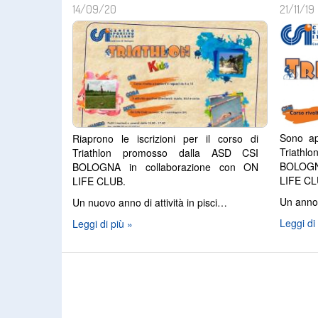
14/09/20
21/11/19
Sono ape
Riaprono le iscrizioni per il corso di
Triath
Triathlon promosso dalla ASD CSI
BOLOGN
BOLOGNA in collaborazione con ON
LIFE CL
LIFE CLUB.
Un anno 
Un nuovo anno di attività in pisci…
Leggi di
Leggi di più »