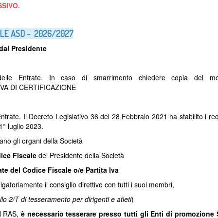
SSIVO.
LLE ASD - 2026/2027
dal Presidente
 delle Entrate. In caso di smarrimento chiedere copia del m
VA DI CERTIFICAZIONE
ntrate. Il Decreto Legislativo 36 del 28 Febbraio 2021 ha stabilito i requ
1° luglio 2023.
no gli organi della Società
dice Fiscale
del Presidente della Società
ate del Codice Fiscale o/e Partita Iva
ligatoriamente il consiglio direttivo con tutti i suoi membri,
o 2/T di tesseramento per dirigenti e atleti
)
al RAS,
è necessario tesserare presso tutti gli Enti di promozione 