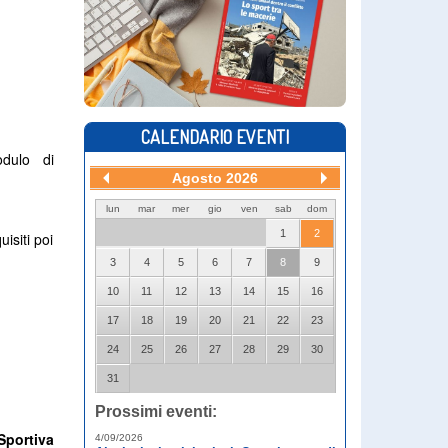
CALENDARIO EVENTI
odulo di
Agosto 2026
lun
mar
mer
gio
ven
sab
dom
1
2
isiti poi
3
4
5
6
7
8
9
10
11
12
13
14
15
16
17
18
19
20
21
22
23
24
25
26
27
28
29
30
31
Prossimi eventi:
Sportiva
4/09/2026