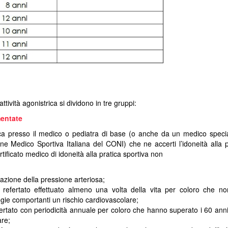
ttività agonistrica si dividono in tre gruppi:
mentate
edica presso il medico o pediatra di base (o anche da un medico specia
 Medico Sportiva Italiana del CONI) che ne accerti l’idoneità alla p
certificato medico di idoneità alla pratica sportiva non
zione della pressione arteriosa;
refertato effettuato almeno una volta della vita per coloro che n
gie comportanti un rischio cardiovascolare;
rtato con periodicità annuale per coloro che hanno superato i 60 anni
are;