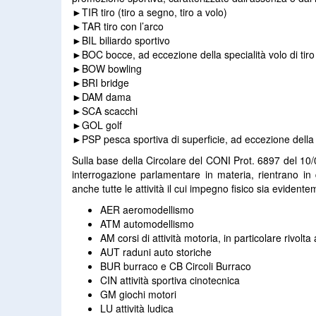
►TIR tiro (tiro a segno, tiro a volo)
►TAR tiro con l’arco
►BIL biliardo sportivo
►BOC bocce, ad eccezione della specialità volo di tir
►BOW bowling
►BRI bridge
►DAM dama
►SCA scacchi
►GOL golf
►PSP pesca sportiva di superficie, ad eccezione della
Sulla base della Circolare del CONI Prot. 6897 del 10
interrogazione parlamentare in materia, rientrano in 
anche tutte le attività il cui impegno fisico sia eviden
AER aeromodellismo
ATM automodellismo
AM corsi di attività motoria, in particolare rivolta 
AUT raduni auto storiche
BUR burraco e CB Circoli Burraco
CIN attività sportiva cinotecnica
GM giochi motori
LU attività ludica