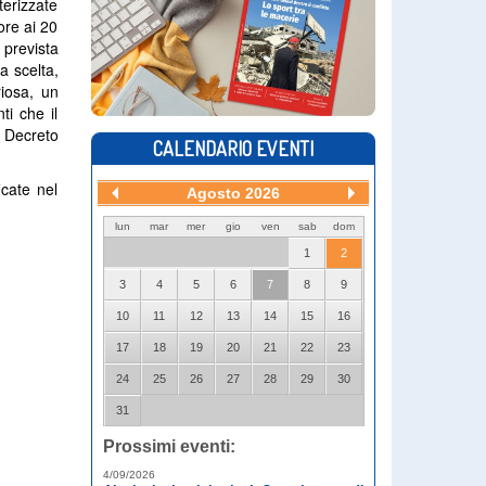
terizzate
ore ai 20
 prevista
a scelta,
riosa, un
ti che il
o Decreto
CALENDARIO EVENTI
icate nel
Agosto 2026
lun
mar
mer
gio
ven
sab
dom
1
2
3
4
5
6
7
8
9
10
11
12
13
14
15
16
17
18
19
20
21
22
23
24
25
26
27
28
29
30
31
Prossimi eventi:
4/09/2026