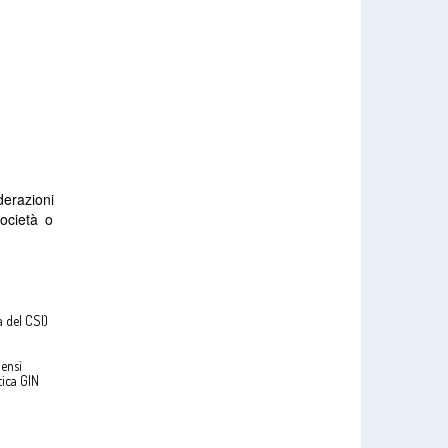
derazioni
Società o
a del CSI)
i
bensì
tica GIN