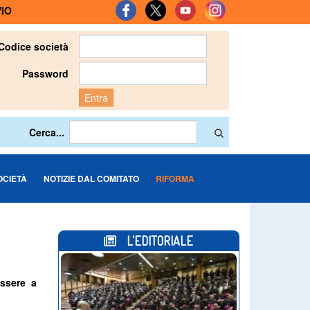
IO
Codice società
Password
Entra
Cerca...
OCIETÀ
NOTIZIE DAL COMITATO
RIFORMA
L'EDITORIALE
essere a