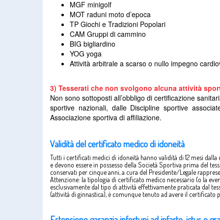
MGF minigolf
MOT raduni moto d’epoca
TP Giochi e Tradizioni Popolari
CAM Gruppi di cammino
BIG bigliardino
YOG yoga
Attività arbitrale a scarso o nullo impegno cardi
3) Tesserati che non svolgono alcuna attività spor
Non sono sottoposti all’obbligo di certificazione sanitar
sportive nazionali, dalle Discipline sportive associ
Associazione sportiva di affiliazione.
Validità del certificato medico di idoneità
Tutti i certificati medici di idoneità hanno validità di 12 mesi dal
e devono essere in possesso della Società Sportiva prima del tesser
conservati per cinque anni, a cura del Presidente/Legale rapprese
Attenzione: la tipologia di certificato medico necessario (o la eve
esclusivamente dal tipo di attività effettivamente praticata dal te
(attività di ginnastica), è comunque tenuto ad avere il certificato p
Estensione garanzia infortuni ad infarto, ictus e gr