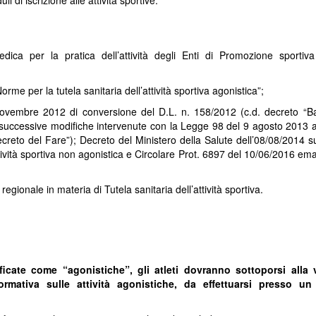
di iscrizione alle attività sportive.
medica per la pratica dell’attività degli Enti di Promozione sportiv
rme per la tutela sanitaria dell’attività sportiva agonistica”;
ovembre 2012 di conversione del D.L. n. 158/2012 (c.d. decreto “Bal
 successive modifiche intervenute con la Legge 98 del 9 agosto 2013 a
creto del Fare”); Decreto del Ministero della Salute dell’08/08/2014 su
’attività sportiva non agonistica e Circolare Prot. 6897 del 10/06/2016 em
egionale in materia di Tutela sanitaria dell’attività sportiva.
lificate come “agonistiche”, gli atleti dovranno sottoporsi alla v
rmativa sulle attività agonistiche, da effettuarsi presso u