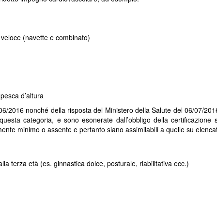
S
S
o veloce (navette e combinato)
g
f
E
g
u
v
t
g
h
 pesca d’altura
/06/2016 nonché della risposta del Ministero della Salute del 06/07/20
questa categoria, e sono esonerate dall’obbligo della certificazione s
temente minimo o assente e pertanto siano assimilabili a quelle su elencat
alla terza età (es. ginnastica dolce, posturale, riabilitativa ecc.)