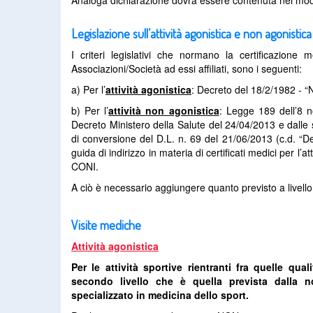
Analoga dichiarazione dovrà essere contenuta nei moduli 
Legislazione sull’attività agonistica e non agonistica
I criteri legislativi che normano la certificazione 
Associazioni/Società ad essi affiliati, sono i seguenti:
a) Per l’
attività agonistica
: Decreto del 18/2/1982 - “No
b) Per l’
attività non agonistica
: Legge 189 dell’8 n
Decreto Ministero della Salute del 24/04/2013 e dalle
di conversione del D.L. n. 69 del 21/06/2013 (c.d. “De
guida di indirizzo in materia di certificati medici per l
CONI.
A ciò è necessario aggiungere quanto previsto a livello r
Visite mediche
Attività agonistica
Per le attività sportive rientranti fra quelle qua
secondo livello che è quella prevista dalla no
specializzato in medicina dello sport.