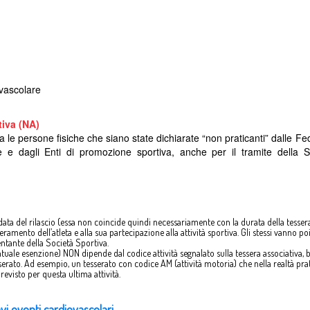
ovascolare
tiva (NA)
ia le persone fisiche che siano state dichiarate “non praticanti” dalle Fe
ate e dagli Enti di promozione sportiva, anche per il tramite della 
la data del rilascio (essa non coincide quindi necessariamente con la durata della tesser
amento dell’atleta e alla sua partecipazione alla attività sportiva. Gli stessi vanno po
ntante della Società Sportiva.
ntuale esenzione) NON dipende dal codice attività segnalato sulla tessera associativa, 
sserato. Ad esempio, un tesserato con codice AM (attività motoria) che nella realtà pra
revisto per questa ultima attività.
avi eventi cardiovascolari