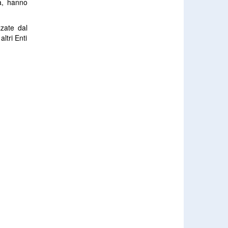
tà, hanno
zzate dal
ltri Enti
Многие игроки выбирают
покердом
благодаря его щедрым
бонусам и акциям.