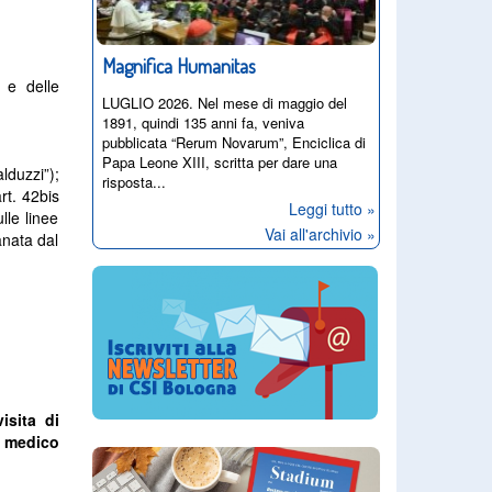
Magnifica Humanitas
a e delle
LUGLIO 2026. Nel mese di maggio del
1891, quindi 135 anni fa, veniva
pubblicata “Rerum Novarum”, Enciclica di
Papa Leone XIII, scritta per dare una
duzzi”);
risposta...
rt. 42bis
Leggi tutto »
lle linee
Vai all'archivio »
anata dal
isita di
n medico