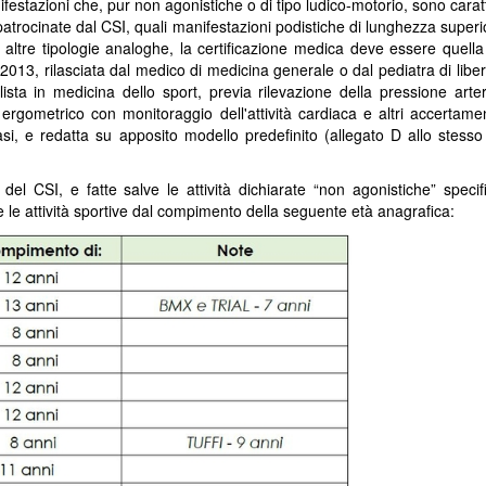
estazioni che, pur non agonistiche o di tipo ludico-motorio, sono carat
atrocinate dal CSI, quali manifestazioni podistiche di lunghezza superi
 altre tipologie analoghe, la certificazione medica deve essere quella
/2013, rilasciata dal medico di medicina generale o dal pediatra di liber
lista in medicina dello sport, previa rilevazione della pressione arte
rgometrico con monitoraggio dell'attività cardiaca e altri accertamen
casi, e redatta su apposito modello predefinito (allegato D allo stess
el CSI, e fatte salve le attività dichiarate “non agonistiche” specif
 le attività sportive dal compimento della seguente età anagrafica: