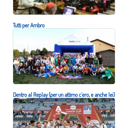
Tutti per Ambro
Dentro al Replay (per un attimo c’ero, e anche lei)