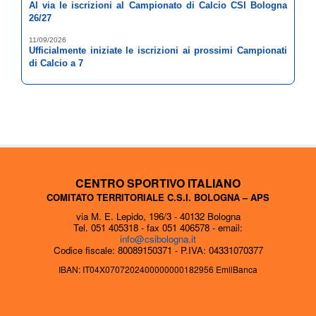
Al via le iscrizioni al Campionato di Calcio CSI Bologna
26/27
11/09/2026
Ufficialmente iniziate le iscrizioni ai prossimi Campionati
di Calcio a 7
CENTRO SPORTIVO ITALIANO
COMITATO TERRITORIALE C.S.I. BOLOGNA – APS
via M. E. Lepido, 196/3 - 40132 Bologna
Tel. 051 405318 - fax 051 406578 - email:
info@csibologna.it
Codice fiscale: 80089150371 - P.IVA: 04331070377
IBAN: IT04X0707202400000000182956 EmilBanca