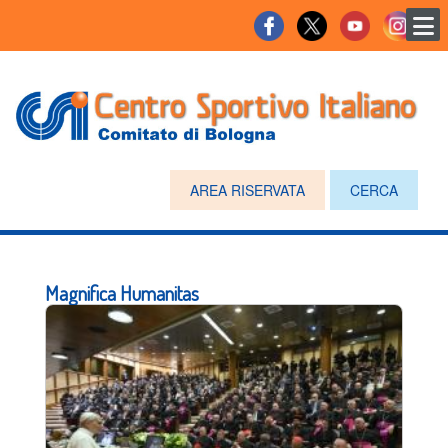
AREA RISERVATA
CERCA
Magnifica Humanitas