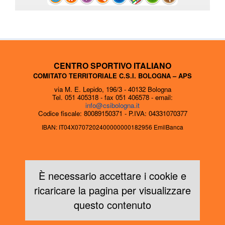
CENTRO SPORTIVO ITALIANO
COMITATO TERRITORIALE C.S.I. BOLOGNA – APS
via M. E. Lepido, 196/3 - 40132 Bologna
Tel. 051 405318 - fax 051 406578 - email:
info@csibologna.it
Codice fiscale: 80089150371 - P.IVA: 04331070377
IBAN: IT04X0707202400000000182956 EmilBanca
È necessario accettare i cookie e
ricaricare la pagina per visualizzare
questo contenuto