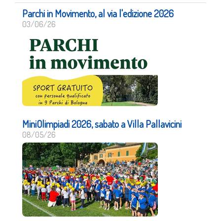
Parchi in Movimento, al via l'edizione 2026
03/06/26
MiniOlimpiadi 2026, sabato a Villa Pallavicini
08/05/26