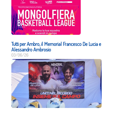
Tutti per Ambro, il Memorial Francesco De Lucia e
Alessandro Ambrosio
03/06/26