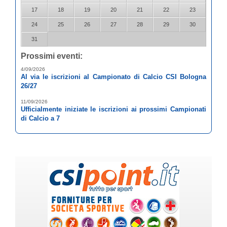
17
18
19
20
21
22
23
24
25
26
27
28
29
30
31
Prossimi eventi:
4/09/2026
Al via le iscrizioni al Campionato di Calcio CSI Bologna
26/27
11/09/2026
Ufficialmente iniziate le iscrizioni ai prossimi Campionati
di Calcio a 7