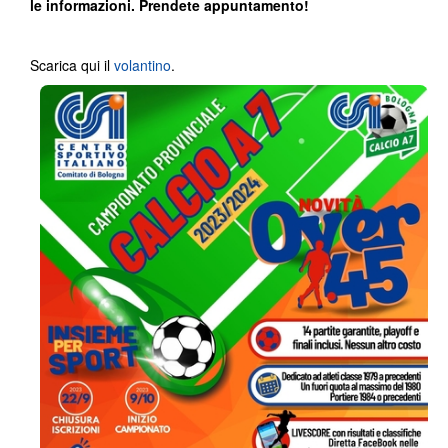
le informazioni. Prendete appuntamento!
Scarica qui il
volantino
.