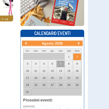
CALENDARIO EVENTI
Agosto 2026
lun
mar
mer
gio
ven
sab
dom
1
2
3
4
5
6
7
8
9
10
11
12
13
14
15
16
17
18
19
20
21
22
23
24
25
26
27
28
29
30
31
Prossimi eventi:
4/09/2026