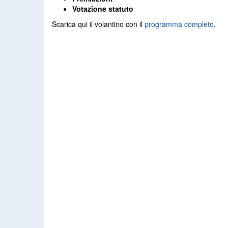
Votazione statuto
Scarica qui il volantino con il
programma completo
.