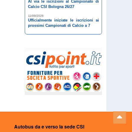
Al via le iscrizioni al Campionato di
Calcio CSI Bologna 26/27
11/09/2026
Ufficialmente iniziate le iscrizioni ai
prossimi Campionati di Calcio a 7
Autobus da e verso la sede CSI