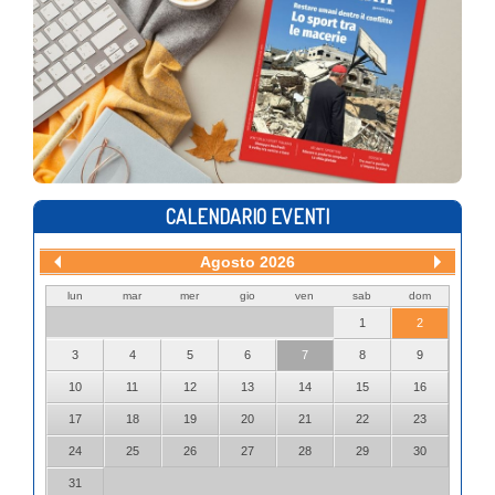
Очень сложно найти хорошее
русское порно
. Но вы
смогли!
Det bästa
casino utan svensk licens
du kan hitta. Vinn idag!
Я благодарен
1вин
за возможность жить иначе. Так
сможете и вы.
Yeni üzvlər
mostbet
vasitəsilə qeydiyyatdan keçdikdə xoş
Sei alla ricerca di un’esperienza di casinò online
Se cerchi il posto giusto per vivere emozioni forti, prova
gəlmisiniz bonusu əldə edirlər.
emozionante?
rabona casinò
, una piattaforma ricca di giochi e opportunità.
fezbet casino
offre ai giocatori una vasta
এখানে
most bet
যা আপনাকে অবশ্যই করতে হবে!
Ecco i migliori
casinò non AAMS
che puoi trovare!
CALENDARIO EVENTI
selezione di giochi e generose ricompense. Iscriviti ora e
Con un’ampia varietà di slot e tavoli da gioco, ogni visitatore
Fast withdrawals make
glory casino
a preferred option for
inizia la tua avventura vincente!
può trovare l’esperienza perfetta, sia che sia alle prime armi
real-money gamers.
Enjoy the game at
melbet
today. After all, everyone can win
che un giocatore esperto.
Agosto 2026
here!
lun
mar
mer
gio
ven
sab
dom
Мобильное приложение от
1win
позволяет делать ставки
1
2
в любое время и в любом месте.
Как же круто
смотреть порно
после сложного дня...
3
4
5
6
7
8
9
10
11
12
13
14
15
16
17
18
19
20
21
22
23
24
25
26
27
28
29
30
31