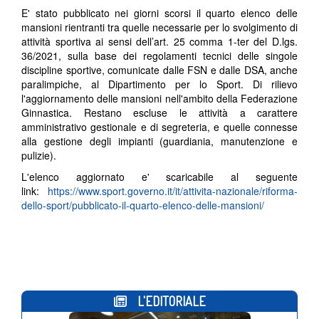
E' stato pubblicato nei giorni scorsi il quarto elenco delle
mansioni rientranti tra quelle necessarie per lo svolgimento di
attività sportiva ai sensi dell’art. 25 comma 1-ter del D.lgs.
36/2021, sulla base dei regolamenti tecnici delle singole
discipline sportive, comunicate dalle FSN e dalle DSA, anche
paralimpiche, al Dipartimento per lo Sport. Di rilievo
l'aggiornamento delle mansioni nell'ambito della Federazione
Ginnastica. Restano escluse le attività a carattere
amministrativo gestionale e di segreteria, e quelle connesse
alla gestione degli impianti (guardiania, manutenzione e
pulizie).
L'elenco aggiornato e' scaricabile al seguente
link:
https://www.sport.governo.it/it/attivita-nazionale/riforma-
dello-sport/pubblicato-il-quarto-elenco-delle-mansioni/
Многие игроки выбирают
покердом
благодаря его
щедрым бонусам и акциям.
L'EDITORIALE